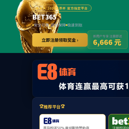
B
部门首页
部门概况
当前位置：
学工要闻
BET体育365登录入口举
来源：学生工作部（
为
促进
区赛选手高效备赛，
7月1
5
日