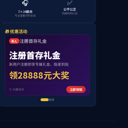
（处）长、韦福滔副部（处）长出席
风采的重要平台，只有日常千百次
，定期开展模拟演练以提升应变能力与
，
对智囊团提出
为参赛
选手
提供全方位
随后，两位选手按照区赛的规则开展案
演练的能力，达到了“以训促赛、以赛强
与资源，为选手提供充分的支持，推动