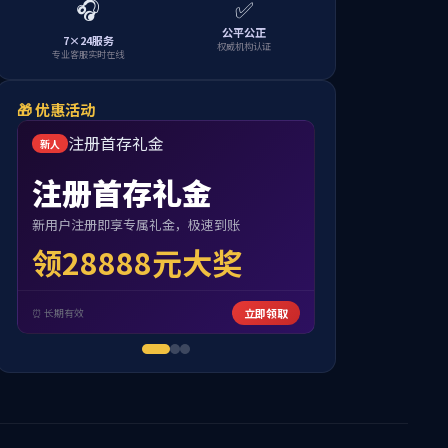
华、国家开发银行广西分行客户经理
65Bet官网入口相关老师及学生
骗套路及防范技巧，警示学生时刻
展诚信教育，强调诚信还贷对个人
用及还款流程，帮助学生明晰校园
学生识别金融风险、理性借贷、珍
式，提升服务水平，助力学生专注学