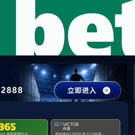
ET体育365(英国上市集团)登录入口 - 官方
队伍建设
思政教育
事务管理
65登录入口成功举办365Bet官网入口诚
（处） 发布时间：2025-06-20 撰稿人：何珂、贺盛发 摄影： 校
化诚信感恩教育，6月18日，BET体育365登