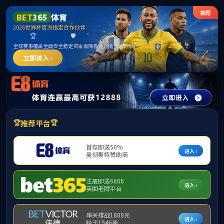
BET体育365(英国上市集团)登录入口 - 官
方网站
学工在线
当前位置：
公开公示
部门首页
部门概况
BET体育365登录入口2025年暑假国
队伍建设
（境）外短期访学交流名单公示
思政教育
来源：学生工作部（处）365Bet官网入口管理中心 发布时间：
事务管理
2025-05-22 撰稿人：刘敏 摄影： 校对：廖剑
365Bet官网入口
各学院：
审核：覃雄
心理健康
根据《关于选拔资助本科生参加
2025年暑假国（境）外短期访学交流的通