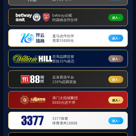
〔
2022〕23号）等相关要求，全面推进清廉医
大建设，结合学生实际，制定《BET体育365
登录入口大学生清廉与法治教育活动方案》。
一、
活动主题
崇法尚德，做时代新人
二、
活动对象
全校本科学生
三、
活动内容
（一）利用第二课堂和网络上下广泛加强
清廉与法治宣传教育，引导广大学生自觉坚定
理想信念，牢记初心使命，扣好成长成才
“第
一粒扣子”。