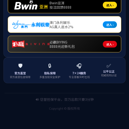
（二）组织每个班级开展一场清廉与法治
教育主题班会或班团活动，传递法治的力量和
廉洁的内涵，可采用正面引导与案例警示结
合，让广大学生将崇尚清廉、诚信守法厚植于
心。
（三）扎实推进宪法网络学习和
“宪法卫
士”行动计划，积极组织参加“宪法宣传周”系列
活动，以学生“学宪法 讲宪法 ”相关比赛为载
体，努力营造学习宪法、尊崇宪法的良好氛
围。
（四）积极开展学生清廉文化作品征集活
动。充分
发挥学生
主动性和
创造性，
题材不
限，形式不限，可以是书法、绘画、读后感或